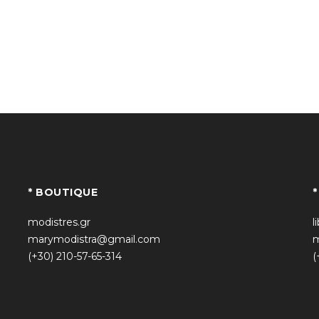
* BOUTIQUE
modistres.gr
l
marymodistra@gmail.com
m
(+30) 210-57-65-314
(