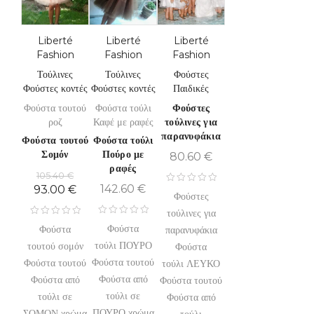
Liberté
Liberté
Liberté
Fashion
Fashion
Fashion
Τούλινες
Τούλινες
Φούστες
Φούστες κοντές
Φούστες κοντές
Παιδικές
Φούστα τουτού
Φούστα τούλι
Φούστες
ροζ
Καφέ με ραφές
τούλινες για
παρανυφάκια
Φούστα τουτού
Φούστα τούλι
Σομόν
Πούρο με
80.60
€
ραφές
105.40
€
142.60
€
93.00
€
Φούστες
τούλινες για
Φούστα
Φούστα
παρανυφάκια
τούλι ΠΟΥΡΟ
τουτού σομόν
Φούστα
Φούστα τουτού
Φούστα τουτού
τούλι ΛΕΥΚΟ
Φούστα από
Φούστα από
Φούστα τουτού
τούλι σε
τούλι σε
Φούστα από
ΠΟΥΡΟ χρώμα
ΣΟΜΟΝ χρώμα
τούλι