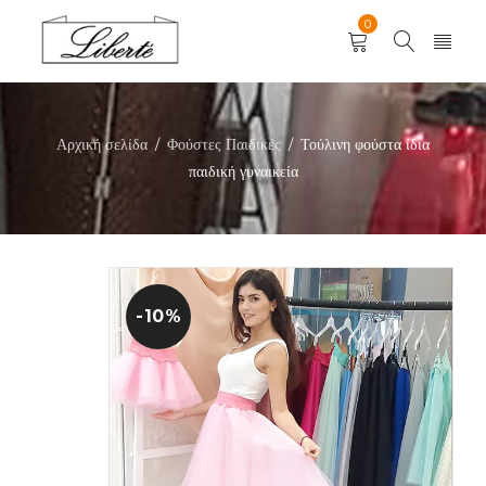
0
Αρχική σελίδα
Φούστες Παιδικές
Τούλινη φούστα ίδια
/
/
παιδική γυναικεία
-10%