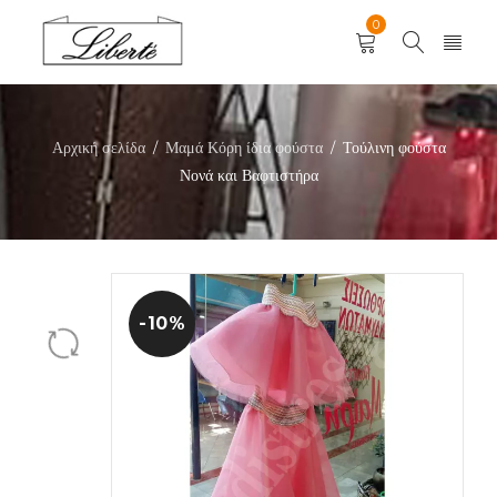
0
Αρχική σελίδα
Μαμά Κόρη ίδια φούστα
Τούλινη φούστα
/
/
Νονά και Βαφτιστήρα
-10%