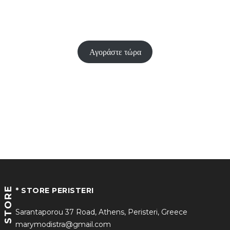
Αγοράστε τώρα
STORE
* STORE PERISTERI
Sarantaporou 37 Road, Athens, Peristeri, Greece
marymodistra@gmail.com