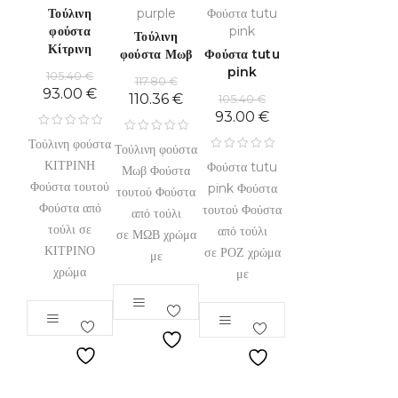
Τούλινη
purple
Φούστα tutu
φούστα
pink
Τούλινη
Κίτρινη
φούστα Μωβ
Φούστα tutu
pink
105.40
€
117.80
€
93.00
€
110.36
€
105.40
€
93.00
€
Τούλινη φούστα
Τούλινη φούστα
ΚΙΤΡΙΝΗ
Φούστα tutu
Μωβ Φούστα
Φούστα τουτού
pink Φούστα
τουτού Φούστα
Φούστα από
τουτού Φούστα
από τούλι
τούλι σε
από τούλι
σε ΜΩΒ χρώμα
ΚΙΤΡΙΝΟ
σε ΡΟΖ χρώμα
με
χρώμα
με