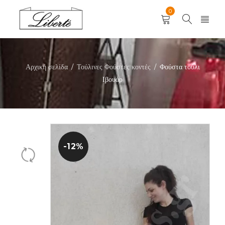
0
Αρχική σελίδα
Τούλινες Φούστες κοντές
Φούστα τούλι
/
/
Ιβουάρ
-12%