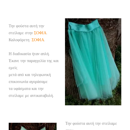
Την φούστα αυτή την
στείλαμε στην
ΣΟΦΙΑ
.
Καλοφόρετη
ΣΟΦΙΑ
.
Η διαδικασία ήταν απλή.
Έκανε την παραγγελία της και
εμείς
μετά από και τηλεφωνική
επικοινωνία αγοράσαμε
τα υφάσματα και την
στείλαμε με αντικαταβολή.
Την φούστα αυτή την στείλαμε