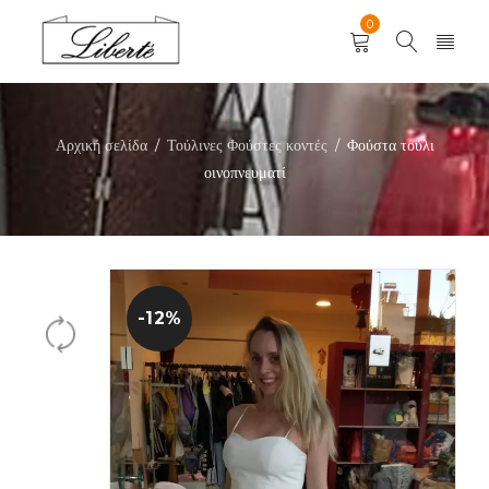
0
Αρχική σελίδα
Τούλινες Φούστες κοντές
Φούστα τούλι
/
/
οινοπνευματί
-12%