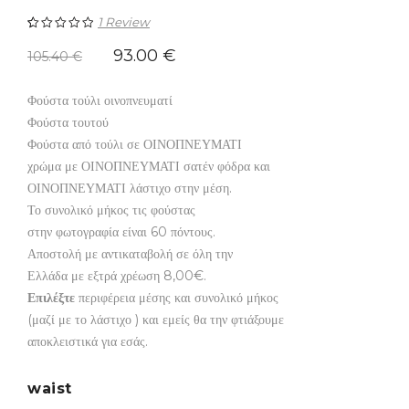
1
Review
Βαθμολογήθηκε
1
93.00
€
105.40
€
με
5.00
από
Φούστα τούλι οινοπνευματί
5 με βάση
Φούστα τουτού
βαθμολογία
Φούστα από τούλι σε ΟΙΝΟΠΝΕΥΜΑΤΙ
πελάτη
χρώμα με ΟΙΝΟΠΝΕΥΜΑΤΙ σατέν φόδρα και
ΟΙΝΟΠΝΕΥΜΑΤΙ λάστιχο στην μέση.
Το συνολικό μήκος τις φούστας
στην φωτογραφία είναι 60 πόντους.
Αποστολή με αντικαταβολή σε όλη την
Ελλάδα με εξτρά χρέωση 8,00€.
Επιλέξτε
περιφέρεια μέσης και συνολικό μήκος
(μαζί με το λάστιχο ) και εμείς θα την φτιάξουμε
αποκλειστικά για εσάς.
waist